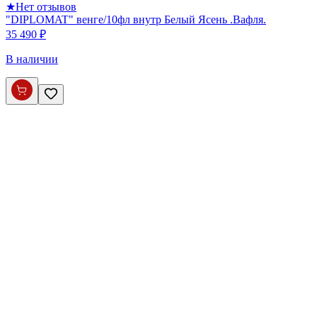
★
Нет отзывов
"DIPLOMAT" венге/10фл внутр Белый Ясень .Вафля.
35 490 ₽
В наличии