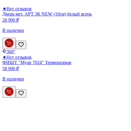
★
Нет отзывов
Дверь мет. АРТ 3К NEW (10см) белый ясень
28 990 ₽
В наличии
360°
★
Нет отзывов
ФИШТ "Муар 7024" Терморазрыв
58 990 ₽
В наличии