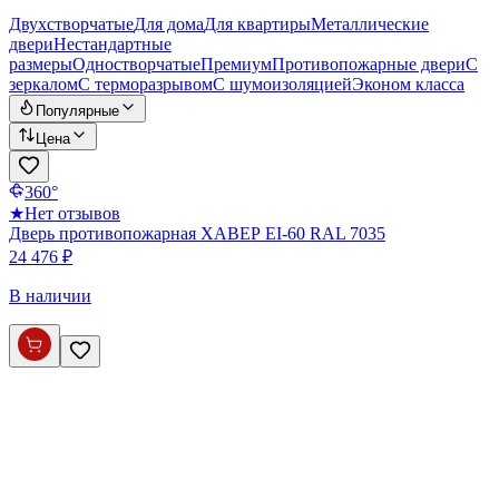
Двухстворчатые
Для дома
Для квартиры
Металлические
двери
Нестандартные
размеры
Одностворчатые
Премиум
Противопожарные двери
С
зеркалом
С терморазрывом
С шумоизоляцией
Эконом класса
Популярные
Цена
360°
★
Нет отзывов
Дверь противопожарная ХАВЕР EI-60 RAL 7035
24 476 ₽
В наличии