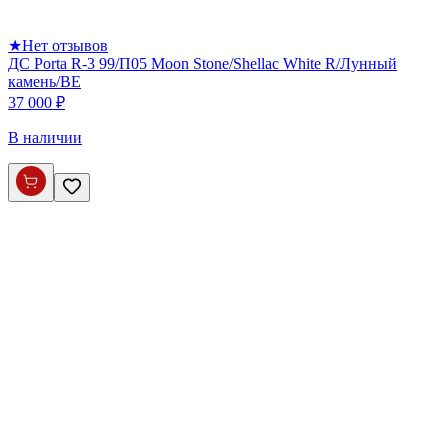
★
Нет отзывов
ДС Porta R-3 99/П05 Moon Stone/Shellac White R/Лунный
камень/BE
37 000 ₽
В наличии