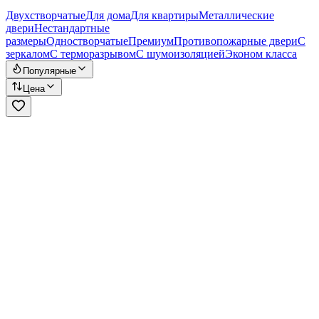
Двухстворчатые
Для дома
Для квартиры
Металлические
двери
Нестандартные
размеры
Одностворчатые
Премиум
Противопожарные двери
С
зеркалом
С терморазрывом
С шумоизоляцией
Эконом класса
Популярные
Цена