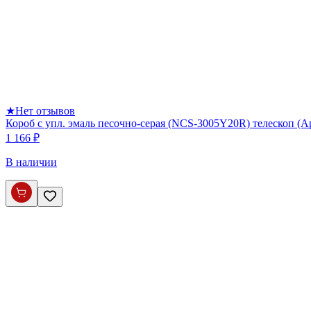
★
Нет отзывов
Короб с упл. эмаль песочно-серая (NCS-3005Y20R) телескоп (
1 166 ₽
В наличии