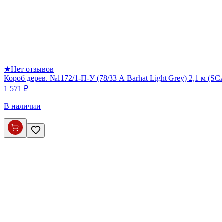
★
Нет отзывов
Короб дерев. №1172/1-П-У (78/33 А Barhat Light Grey) 2,1 м (S
1 571 ₽
В наличии