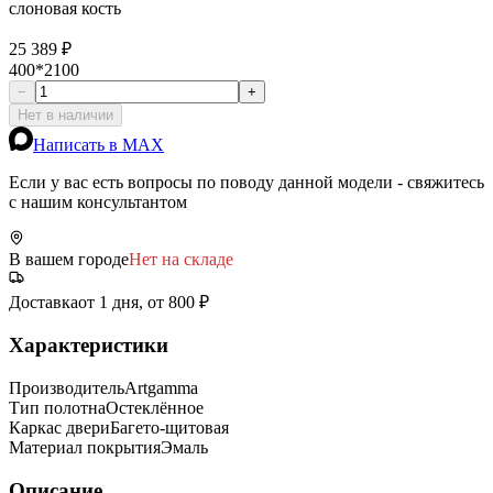
слоновая кость
25 389 ₽
400*2100
−
+
Нет в наличии
Написать в MAX
Если у вас есть вопросы по поводу данной модели - свяжитесь
с нашим консультантом
В вашем городе
Нет на складе
Доставка
от 1 дня, от 800 ₽
Характеристики
Производитель
Artgamma
Тип полотна
Остеклённое
Каркас двери
Багето-щитовая
Материал покрытия
Эмаль
Описание