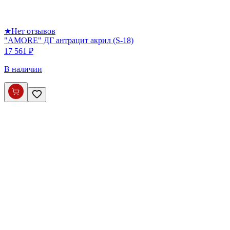
★
Нет отзывов
"AMORE" ДГ антрацит акрил (S-18)
17 561 ₽
В наличии