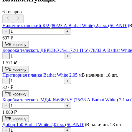
6
товаров
Наличник плоский К/2 (80/23 А Barhat White) 2,2 м. (SCANDI)
В
−
+
697
₽
В корзину
Коробка телескоп. ДЕРЕВО .№1172/1-П-У (78/33 А Barhat White
−
+
1 571
₽
В корзину
Притворная планка Barhat White 2,05 м
В наличии: 18 шт.
−
+
327
₽
В корзину
Коробка телескоп. МДФ №636/9-У (75/28 А Barhat White) 2,1 м
−
+
1 080
₽
В корзину
Добор 150 Barhat White 2,07 м. (SCANDI)
В наличии: 53 шт.
−
+