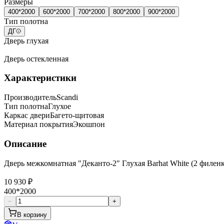
Размеры
400*2000
600*2000
700*2000
800*2000
900*2000
Тип полотна
ДГ
Дверь глухая
Дверь остекленная
Характеристики
Производитель
Scandi
Тип полотна
Глухое
Каркас двери
Багето-щитовая
Материал покрытия
Экошпон
Описание
Дверь межкомнатная "Деканто-2" Глухая Barhat White (2 филен
10 930 ₽
400*2000
−
+
В корзину