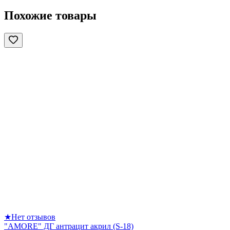
Похожие товары
★
Нет отзывов
"AMORE" ДГ антрацит акрил (S-18)