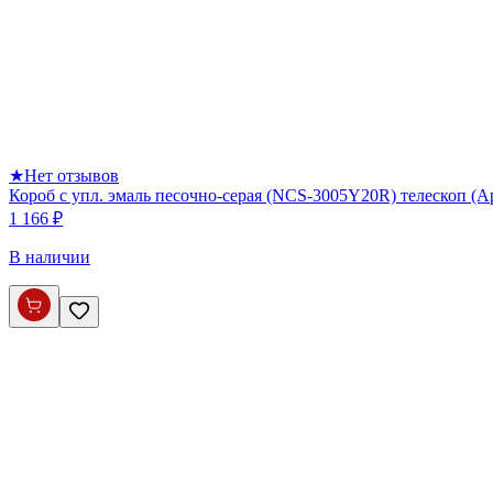
★
Нет отзывов
Короб с упл. эмаль песочно-серая (NCS-3005Y20R) телескоп (
1 166 ₽
В наличии