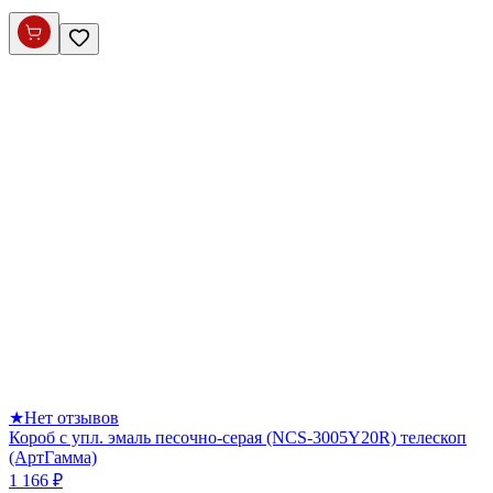
★
Нет отзывов
Короб с упл. эмаль песочно-серая (NCS-3005Y20R) телескоп
(АртГамма)
1 166 ₽