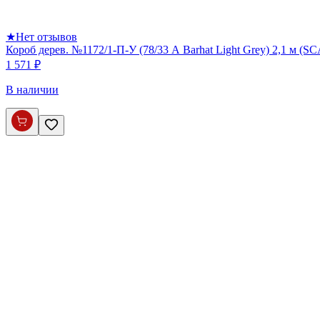
★
Нет отзывов
Короб дерев. №1172/1-П-У (78/33 А Barhat Light Grey) 2,1 м (S
1 571 ₽
В наличии