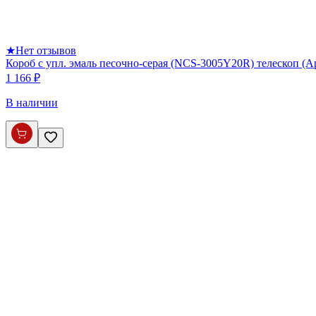
★
Нет отзывов
Короб с упл. эмаль песочно-серая (NCS-3005Y20R) телескоп (
1 166 ₽
В наличии