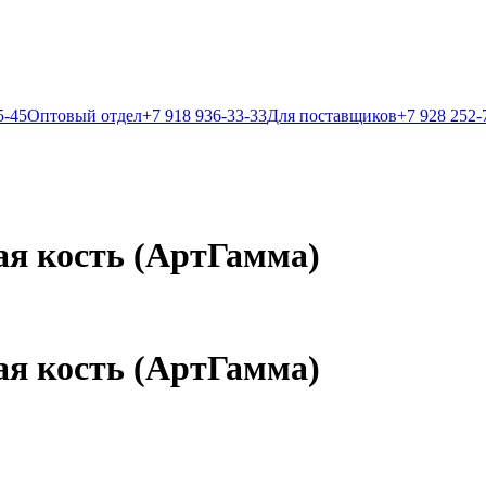
5-45
Оптовый отдел
+7 918 936-33-33
Для поставщиков
+7 928 252-
ая кость (АртГамма)
ая кость (АртГамма)