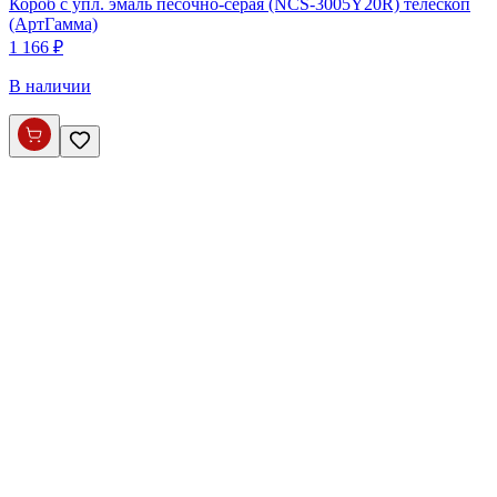
Короб с упл. эмаль песочно-серая (NCS-3005Y20R) телескоп
(АртГамма)
1 166 ₽
В наличии