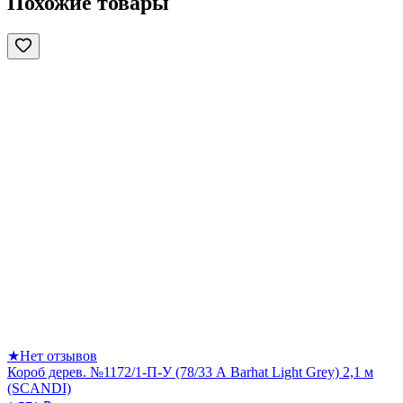
Похожие товары
★
Нет отзывов
Короб дерев. №1172/1-П-У (78/33 А Barhat Light Grey) 2,1 м
(SCANDI)