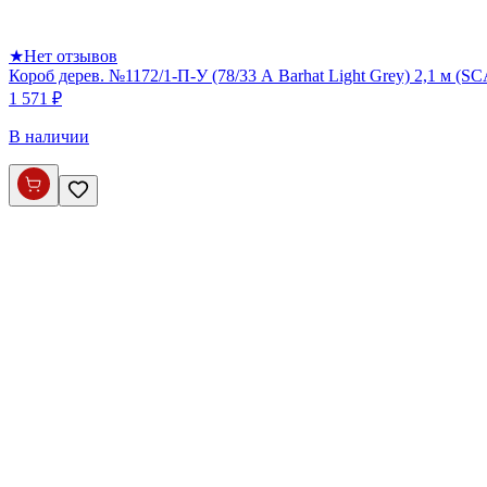
★
Нет отзывов
Короб дерев. №1172/1-П-У (78/33 А Barhat Light Grey) 2,1 м (S
1 571 ₽
В наличии