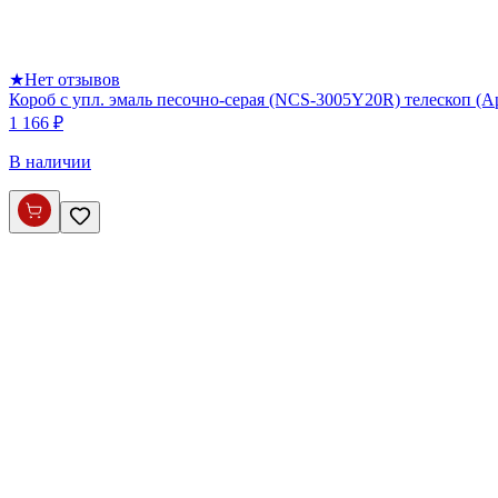
★
Нет отзывов
Короб с упл. эмаль песочно-серая (NCS-3005Y20R) телескоп (
1 166 ₽
В наличии