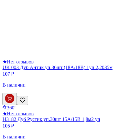
★
Нет отзывов
UK 003 Дуб Антик уп.36шт (18А/18В) 1уп.2,2035м
107 ₽
В наличии
360°
★
Нет отзывов
Н3182 Дуб Рустик уп.30шт 15А/15В 1,8м2 уп
105 ₽
В наличии