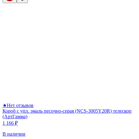
★
Нет отзывов
Короб с упл. эмаль песочно-серая (NCS-3005Y20R) телескоп
(АртГамма)
1 166 ₽
В наличии