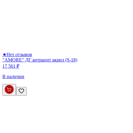
★
Нет отзывов
"AMORE" ДГ антрацит акрил (S-18)
17 561 ₽
В наличии