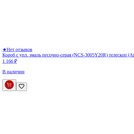
★
Нет отзывов
Короб с упл. эмаль песочно-серая (NCS-3005Y20R) телескоп (
1 166 ₽
В наличии