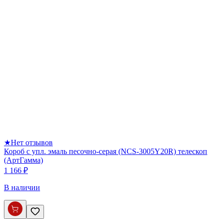
★
Нет отзывов
Короб с упл. эмаль песочно-серая (NCS-3005Y20R) телескоп
(АртГамма)
1 166 ₽
В наличии