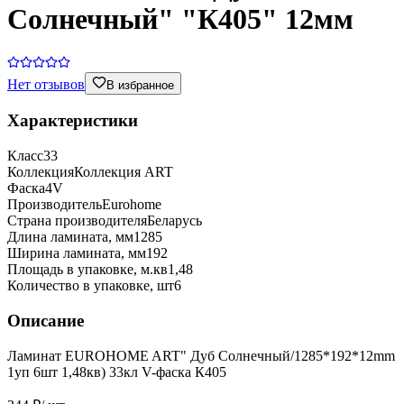
Солнечный" "К405" 12мм
Нет отзывов
В избранное
Характеристики
Класс
33
Коллекция
Коллекция ART
Фаска
4V
Производитель
Eurohome
Страна производителя
Беларусь
Длина ламината, мм
1285
Ширина ламината, мм
192
Площадь в упаковке, м.кв
1,48
Количество в упаковке, шт
6
Описание
Ламинат EUROHOME ART" Дуб Солнечный/1285*192*12mm
1уп 6шт 1,48кв) 33кл V-фаска К405