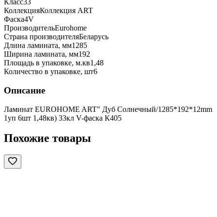
Класс
33
Коллекция
Коллекция ART
Фаска
4V
Производитель
Eurohome
Страна производителя
Беларусь
Длина ламината, мм
1285
Ширина ламината, мм
192
Площадь в упаковке, м.кв
1,48
Количество в упаковке, шт
6
Описание
Ламинат EUROHOME ART" Дуб Солнечный/1285*192*12mm
1уп 6шт 1,48кв) 33кл V-фаска К405
Похожие товары