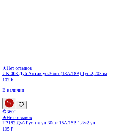
★
Нет отзывов
UK 003 Дуб Антик уп.36шт (18А/18В) 1уп.2,2035м
107 ₽
В наличии
360°
★
Нет отзывов
Н3182 Дуб Рустик уп.30шт 15А/15В 1,8м2 уп
105 ₽