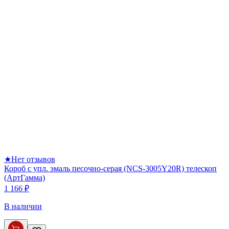
★
Нет отзывов
Короб с упл. эмаль песочно-серая (NCS-3005Y20R) телескоп
(АртГамма)
1 166 ₽
В наличии