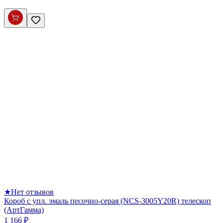
★
Нет отзывов
Короб с упл. эмаль песочно-серая (NCS-3005Y20R) телескоп
(АртГамма)
1 166 ₽