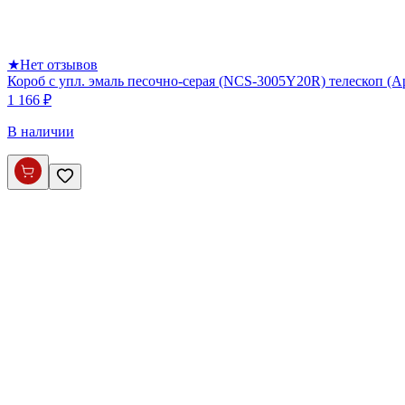
★
Нет отзывов
Короб с упл. эмаль песочно-серая (NCS-3005Y20R) телескоп (
1 166 ₽
В наличии