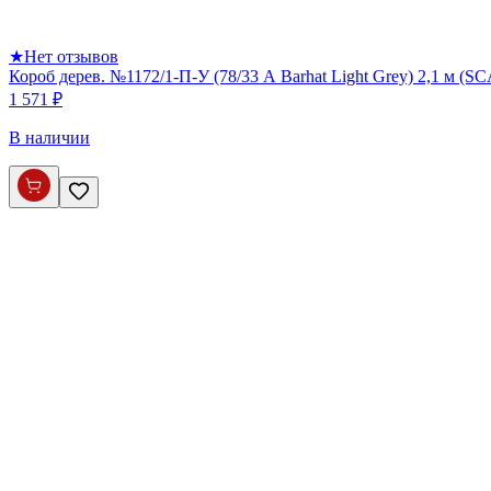
★
Нет отзывов
Короб дерев. №1172/1-П-У (78/33 А Barhat Light Grey) 2,1 м (S
1 571 ₽
В наличии