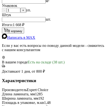
м²
Упаковок
уп.
-
+
Штук
шт.
Итого:
1 668
₽
В корзину
Написать в MAX
Если у вас есть вопросы по поводу данной модели - свяжитесь
с нашим консультантом
В вашем городе
Есть на складе (38 шт.)
Доставка
от 1 дня, от 800 ₽
Характеристики
Производитель
Expert Choice
Длина ламината, мм
1285
Ширина ламината, мм
192
Площадь в упаковке, м.кв
1,48