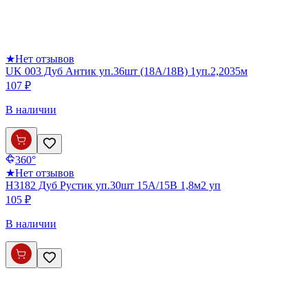
★
Нет отзывов
UK 003 Дуб Антик уп.36шт (18А/18В) 1уп.2,2035м
107 ₽
В наличии
360°
★
Нет отзывов
Н3182 Дуб Рустик уп.30шт 15А/15В 1,8м2 уп
105 ₽
В наличии