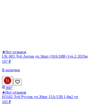
★
Нет отзывов
UK 003 Дуб Антик уп.36шт (18А/18В) 1уп.2,2035м
107 ₽
В наличии
360°
★
Нет отзывов
Н3182 Дуб Рустик уп.30шт 15А/15В 1,8м2 уп
105 ₽