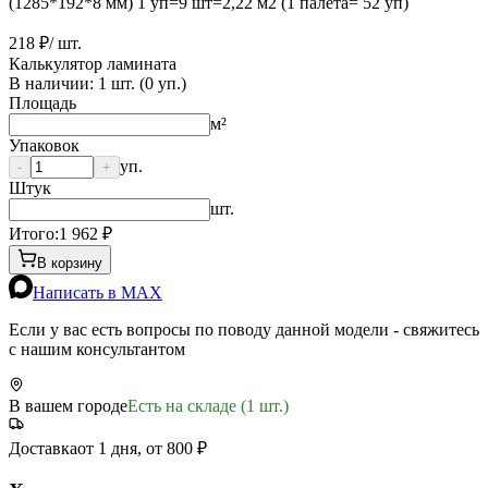
(1285*192*8 мм) 1 уп=9 шт=2,22 м2 (1 палета= 52 уп)
218 ₽
/ шт.
Калькулятор ламината
В наличии:
1
шт. (
0
уп.)
Площадь
м²
Упаковок
уп.
-
+
Штук
шт.
Итого:
1 962
₽
В корзину
Написать в MAX
Если у вас есть вопросы по поводу данной модели - свяжитесь
с нашим консультантом
В вашем городе
Есть на складе (1 шт.)
Доставка
от 1 дня, от 800 ₽