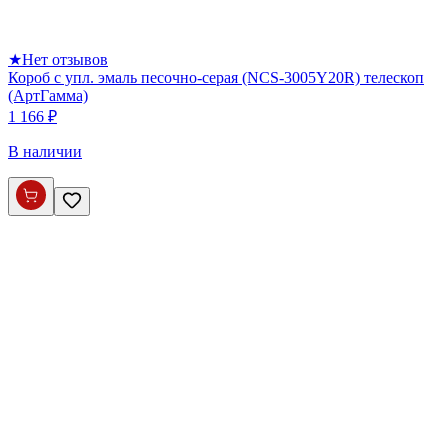
★
Нет отзывов
Короб с упл. эмаль песочно-серая (NCS-3005Y20R) телескоп
(АртГамма)
1 166 ₽
В наличии