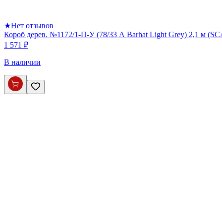
★
Нет отзывов
Короб дерев. №1172/1-П-У (78/33 А Barhat Light Grey) 2,1 м (S
1 571 ₽
В наличии