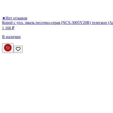
★
Нет отзывов
Короб с упл. эмаль песочно-серая (NCS-3005Y20R) телескоп (
1 166 ₽
В наличии