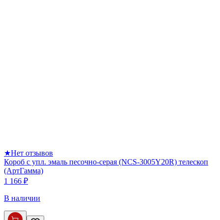
★
Нет отзывов
Короб с упл. эмаль песочно-серая (NCS-3005Y20R) телескоп
(АртГамма)
1 166 ₽
В наличии