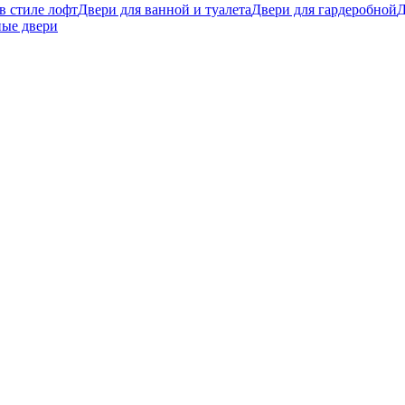
в стиле лофт
Двери для ванной и туалета
Двери для гардеробной
Д
ые двери