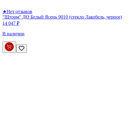
★
Нет отзывов
"Шторм" ДО Белый Ясень 9010 (стекло Лакобель, черное)
14 047 ₽
В наличии