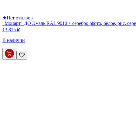
★
Нет отзывов
"Моцарт" ДО Эмаль RAL 9010 + серебро (фото, белое, рис. сере
13 815 ₽
В наличии