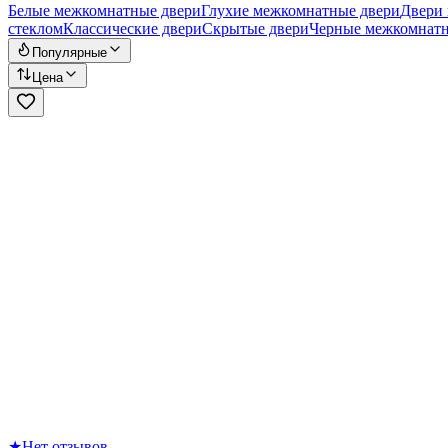
Белые межкомнатные двери
Глухие межкомнатные двери
Двери 
стеклом
Классические двери
Скрытые двери
Черные межкомнатн
Популярные
Цена
★
Нет отзывов