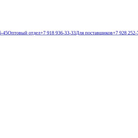
5-45
Оптовый отдел
+7 918 936-33-33
Для поставщиков
+7 928 252-